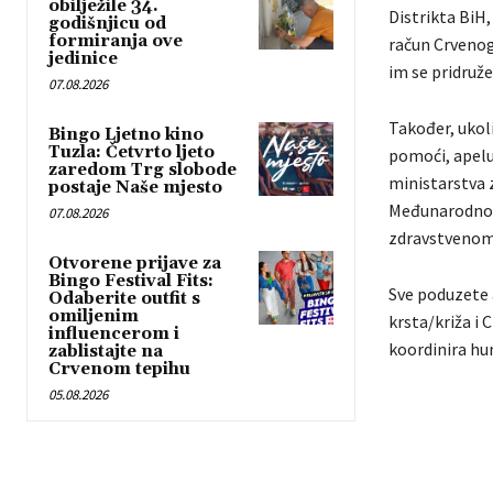
obilježile 34.
Distrikta BiH,
godišnjicu od
formiranja ove
račun Crvenog 
jedinice
im se pridruže
07.08.2026
Također, ukol
Bingo Ljetno kino
Tuzla: Četvrto ljeto
pomoći, apelu
zaredom Trg slobode
ministarstva 
postaje Naše mjesto
Međunarodnog 
07.08.2026
zdravstvenom
Otvorene prijave za
Bingo Festival Fits:
Sve poduzete 
Odaberite outfit s
omiljenim
krsta/križa i
influencerom i
koordinira hu
zablistajte na
Crvenom tepihu
05.08.2026