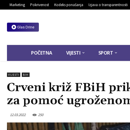
Marketing
Pokrivenost
Kodeks ponašanja
Izjava o transparentnosti
Glas Drine
POČETNA
VIJESTI
SPORT
VIJESTI
BIH
Crveni križ FBiH pri
za pomoć ugroženom
12.03.2022
250