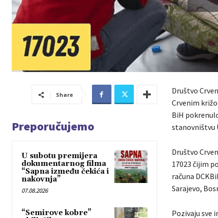
Društvo Crven
Share
Crvenim križo
BiH pokrenulo
Preporučujemo
stanovništvu 
Društvo Crveno
U subotu premijera
dokumentarnog filma
17023 čijim p
“Sapna između čekića i
računa DCKBiH
nakovnja”
Sarajevo, Bosn
07.08.2026
“Semirove kobre”
Pozivaju sve i