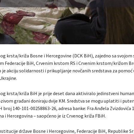
og krsta/križa Bosne i Hercegovine (DCK BiH), zajedno sa svojom
m Federacije BiH, Crvenim krstom RS i Crvenim krstom/križom Brč
 je akciju solidarnosti i prikupljanje novčanih sredstava za pom
Ukrajine.
g krsta/križa BiH je prije deset dana aktiviralo jedinstveni human
ozivom građani doniraju dvije KM. Sredstva se mogu uplatiti i pute
 broj 140-101-00258863-26, adresa banke: Fra Anđela Zvizdovića 1
a i Hercegovina – saopćeno je iz Crvenog križa FBiH.
nstitucije države Bosne i Hercegovine, Federacije BiH, Republike S