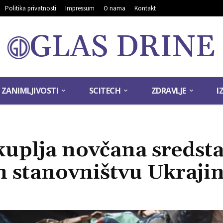
Politika privatnosti
Impressum
O nama
Kontakt
GLAS DRINE
ZANIMLJIVOSTI
SCITECH
ZDRAVLJE
I
kuplja novčana sredst
 stanovništvu Ukraji