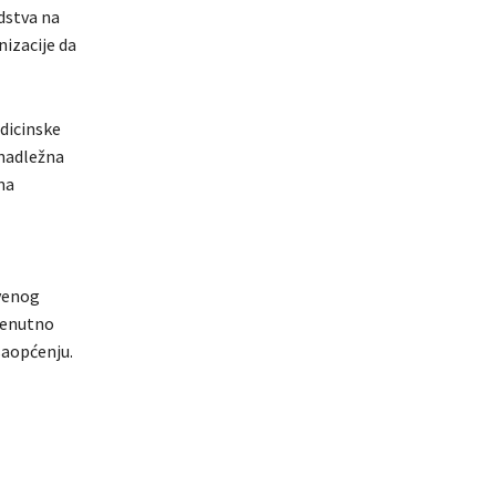
dstva na
nizacije da
dicinske
 nadležna
ma
venog
renutno
saopćenju.