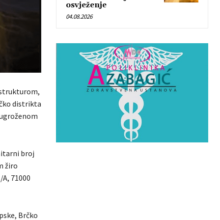
osvježenje
04.08.2026
 strukturom,
ko distrikta
oć ugroženom
itarni broj
m žiro
/A, 71000
rpske, Brčko