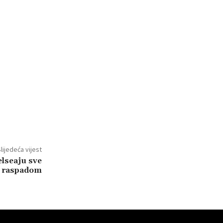
lijedeća vijest
lseaju sve
d raspadom