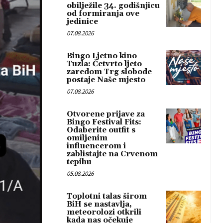
obilježile 34. godišnjicu
od formiranja ove
jedinice
07.08.2026
Bingo Ljetno kino
Tuzla: Četvrto ljeto
zaredom Trg slobode
postaje Naše mjesto
07.08.2026
Otvorene prijave za
Bingo Festival Fits:
Odaberite outfit s
omiljenim
influencerom i
zablistajte na Crvenom
tepihu
05.08.2026
Toplotni talas širom
BiH se nastavlja,
meteorolozi otkrili
kada nas očekuje