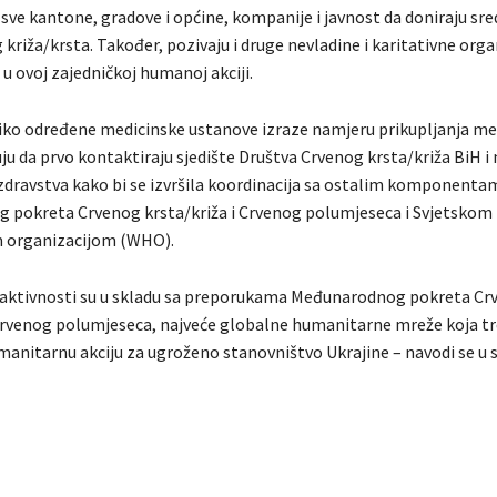
 sve kantone, gradove i općine, kompanije i javnost da doniraju sre
križa/krsta. Također, pozivaju i druge nevladine i karitativne orga
 u ovoj zajedničkoj humanoj akciji.
iko određene medicinske ustanove izraze namjeru prikupljanja me
ju da prvo kontaktiraju sjedište Društva Crvenog krsta/križa BiH i
zdravstva kako bi se izvršila koordinacija sa ostalim komponenta
pokreta Crvenog krsta/križa i Crvenog polumjeseca i Svjetskom
 organizacijom (WHO).
aktivnosti su u skladu sa preporukama Međunarodnog pokreta Cr
 Crvenog polumjeseca, najveće globalne humanitarne mreže koja t
manitarnu akciju za ugroženo stanovništvo Ukrajine – navodi se u 