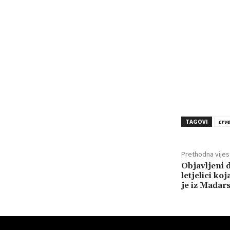
TAGOVI
crve
Prethodna vijes
Objavljeni d
letjelici koj
je iz Mađar