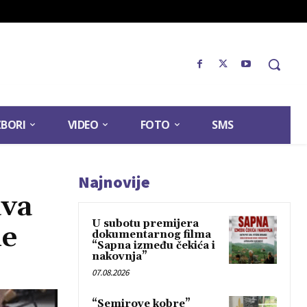
ZBORI
VIDEO
FOTO
SMS
Najnovije
ava
U subotu premijera
ne
dokumentarnog filma
“Sapna između čekića i
nakovnja”
07.08.2026
“Semirove kobre”