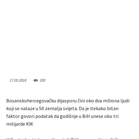
17.05.2018
200
Bosanskohercegovačku dijasporu čini oko dva miliona ljudi
koji se nalaze u 50 zemalja svijeta. Da je itekako bitan
faktor govori podatak da godišnje u BiH unese oko tri
milijarde KM.