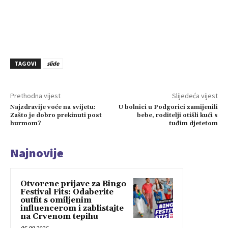
TAGOVI
slide
Prethodna vijest
Slijedeća vijest
Najzdravije voće na svijetu:
U bolnici u Podgorici zamijenili
Zašto je dobro prekinuti post
bebe, roditelji otišli kući s
hurmom?
tuđim djetetom
Najnovije
Otvorene prijave za Bingo
Festival Fits: Odaberite
outfit s omiljenim
influencerom i zablistajte
na Crvenom tepihu