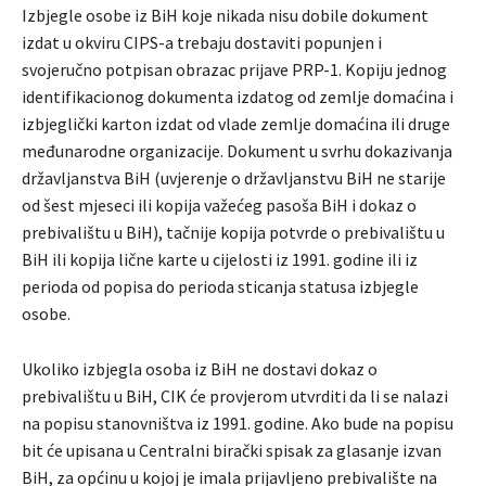
Izbjegle osobe iz BiH koje nikada nisu dobile dokument
izdat u okviru CIPS-a trebaju dostaviti popunjen i
svojeručno potpisan obrazac prijave PRP-1. Kopiju jednog
identifikacionog dokumenta izdatog od zemlje domaćina i
izbjeglički karton izdat od vlade zemlje domaćina ili druge
međunarodne organizacije. Dokument u svrhu dokazivanja
državljanstva BiH (uvjerenje o državljanstvu BiH ne starije
od šest mjeseci ili kopija važećeg pasoša BiH i dokaz o
prebivalištu u BiH), tačnije kopija potvrde o prebivalištu u
BiH ili kopija lične karte u cijelosti iz 1991. godine ili iz
perioda od popisa do perioda sticanja statusa izbjegle
osobe.
Ukoliko izbjegla osoba iz BiH ne dostavi dokaz o
prebivalištu u BiH, CIK će provjerom utvrditi da li se nalazi
na popisu stanovništva iz 1991. godine. Ako bude na popisu
bit će upisana u Centralni birački spisak za glasanje izvan
BiH, za općinu u kojoj je imala prijavljeno prebivalište na