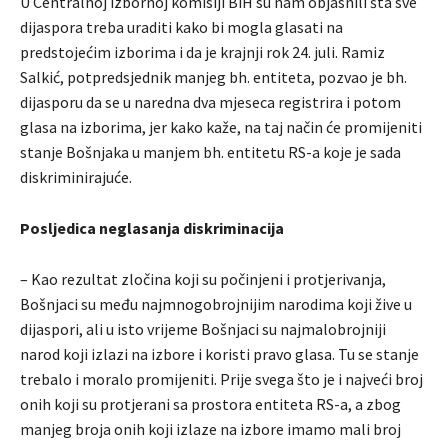
U Centralnoj izbornoj komisiji BiH su nam objasnili šta sve
dijaspora treba uraditi kako bi mogla glasati na
predstojećim izborima i da je krajnji rok 24. juli. Ramiz
Salkić, potpredsjednik manjeg bh. entiteta, pozvao je bh.
dijasporu da se u naredna dva mjeseca registrira i potom
glasa na izborima, jer kako kaže, na taj način će promijeniti
stanje Bošnjaka u manjem bh. entitetu RS-a koje je sada
diskriminirajuće.
Posljedica neglasanja diskriminacija
– Kao rezultat zločina koji su počinjeni i protjerivanja,
Bošnjaci su među najmnogobrojnijim narodima koji žive u
dijaspori, ali u isto vrijeme Bošnjaci su najmalobrojniji
narod koji izlazi na izbore i koristi pravo glasa. Tu se stanje
trebalo i moralo promijeniti. Prije svega što je i najveći broj
onih koji su protjerani sa prostora entiteta RS-a, a zbog
manjeg broja onih koji izlaze na izbore imamo mali broj