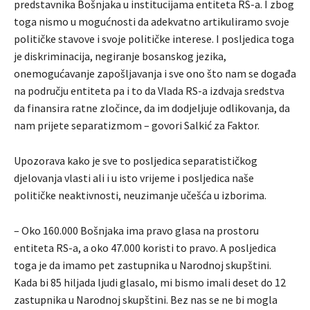
predstavnika Bošnjaka u institucijama entiteta RS-a. I zbog
toga nismo u mogućnosti da adekvatno artikuliramo svoje
političke stavove i svoje političke interese. I posljedica toga
je diskriminacija, negiranje bosanskog jezika,
onemogućavanje zapošljavanja i sve ono što nam se događa
na području entiteta pa i to da Vlada RS-a izdvaja sredstva
da finansira ratne zločince, da im dodjeljuje odlikovanja, da
nam prijete separatizmom – govori Salkić za Faktor.
Upozorava kako je sve to posljedica separatističkog
djelovanja vlasti ali i u isto vrijeme i posljedica naše
političke neaktivnosti, neuzimanje učešća u izborima.
– Oko 160.000 Bošnjaka ima pravo glasa na prostoru
entiteta RS-a, a oko 47.000 koristi to pravo. A posljedica
toga je da imamo pet zastupnika u Narodnoj skupštini.
Kada bi 85 hiljada ljudi glasalo, mi bismo imali deset do 12
zastupnika u Narodnoj skupštini. Bez nas se ne bi mogla