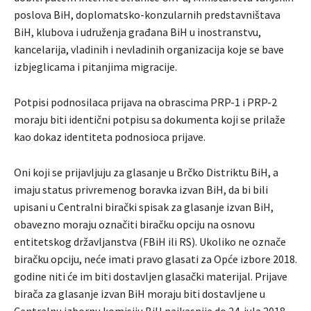
poslova BiH, doplomatsko-konzularnih predstavništava
BiH, klubova i udruženja građana BiH u inostranstvu,
kancelarija, vladinih i nevladinih organizacija koje se bave
izbjeglicama i pitanjima migracije.
Potpisi podnosilaca prijava na obrascima PRP-1 i PRP-2
moraju biti identični potpisu sa dokumenta koji se prilaže
kao dokaz identiteta podnosioca prijave.
Oni koji se prijavljuju za glasanje u Brčko Distriktu BiH, a
imaju status privremenog boravka izvan BiH, da bi bili
upisani u Centralni birački spisak za glasanje izvan BiH,
obavezno moraju označiti biračku opciju na osnovu
entitetskog državljanstva (FBiH ili RS). Ukoliko ne označe
biračku opciju, neće imati pravo glasati za Opće izbore 2018.
godine niti će im biti dostavljen glasački materijal. Prijave
birača za glasanje izvan BiH moraju biti dostavljene u