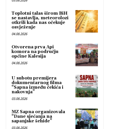
05.08.2026
Toplotni talas širom BiH
se nastavlja, meteorolozi
otkrili kada nas očekuje
osvježenje
04.08.2026
Otvorena prva Api
komora na području
općine Kalesija
04.08.2026
U subotu premijera
dokumentarnog filma
“Sapna između čekića i
nakovnja”
03.08.2026
MZ Sapna organizovala
“Dane sjećanja na
sapanjske šehide”
03.08.2026