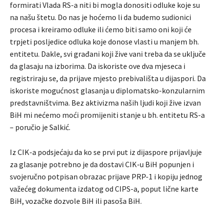
formirati Vlada RS-a niti bi mogla donositi odluke koje su
na našu štetu. Do nas je hoćemo li da budemo sudionici
procesa i kreiramo odluke ili ćemo biti samo oni koji će
trpjeti posljedice odluka koje donose vlasti u manjem bh.
entitetu. Dakle, svi građani koji žive vani treba da se uključe
da glasaju na izborima. Da iskoriste ove dva mjeseca i
registriraju se, da prijave mjesto prebivališta u dijaspori. Da
iskoriste mogućnost glasanja u diplomatsko-konzularnim
predstavništvima. Bez aktivizma naših ljudi koji žive izvan
BiH mi nećemo moći promijeniti stanje u bh. entitetu RS-a
– poručio je Salkić.
Iz CIK-a podsjećaju da ko se prvi put iz dijaspore prijavljuje
za glasanje potrebno je da dostavi CIK-u BiH popunjen i
svojeručno potpisan obrazac prijave PRP-1 i kopiju jednog
važećeg dokumenta izdatog od CIPS-a, poput lične karte
BiH, vozačke dozvole BiH ili pasoša BiH.