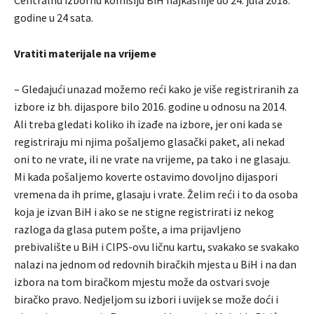
Centralnu izbornu komisiju BiH najkasnije do 24. jula 2018.
godine u 24 sata.
Vratiti materijale na vrijeme
– Gledajući unazad možemo reći kako je više registriranih za
izbore iz bh. dijaspore bilo 2016. godine u odnosu na 2014.
Ali treba gledati koliko ih izađe na izbore, jer oni kada se
registriraju mi njima pošaljemo glasački paket, ali nekad
oni to ne vrate, ili ne vrate na vrijeme, pa tako i ne glasaju.
Mi kada pošaljemo koverte ostavimo dovoljno dijaspori
vremena da ih prime, glasaju i vrate. Želim reći i to da osoba
koja je izvan BiH i ako se ne stigne registrirati iz nekog
razloga da glasa putem pošte, a ima prijavljeno
prebivalište u BiH i CIPS-ovu ličnu kartu, svakako se svakako
nalazi na jednom od redovnih biračkih mjesta u BiH i na dan
izbora na tom biračkom mjestu može da ostvari svoje
biračko pravo. Nedjeljom su izbori i uvijek se može doći i