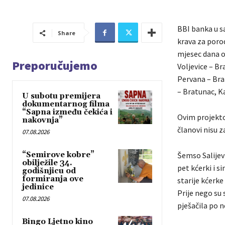
BBI banka u sa
Share
krava za porod
mjesec dana ov
Preporučujemo
Voljevice – Br
Pervana – Bra
– Bratunac, Ka
U subotu premijera
dokumentarnog filma
“Sapna između čekića i
Ovim projekto
nakovnja”
članovi nisu z
07.08.2026
“Semirove kobre”
Šemso Salijev
obilježile 34.
pet kćerki i s
godišnjicu od
formiranja ove
starije kćerke
jedinice
Prije nego su 
07.08.2026
pješačila po n
Bingo Ljetno kino