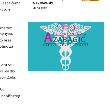
osvježenje
u i sada ćemo
04.08.2026
o dvoje
 sestrom
 njegova
o bi se
oljno za
o stoci i
 i da dio
vori Zada.
 Sa
je bobičastog