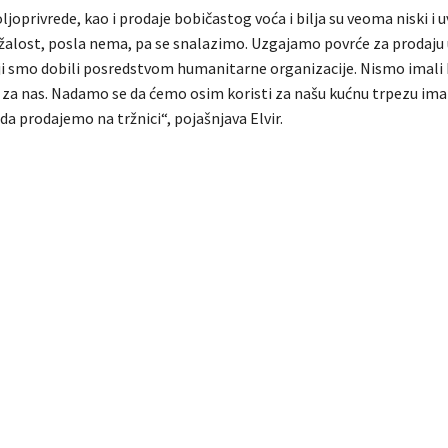
ljoprivrede, kao i prodaje bobičastog voća i bilja su veoma niski i 
ažalost, posla nema, pa se snalazimo. Uzgajamo povrće za prodaju
ji smo dobili posredstvom humanitarne organizacije. Nismo imali k
a za nas. Nadamo se da ćemo osim koristi za našu kućnu trpezu imat
da prodajemo na tržnici“, pojašnjava Elvir.