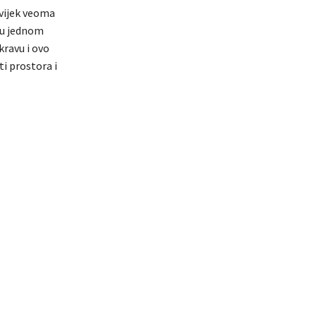
uvijek veoma
 u jednom
ravu i ovo
i prostora i