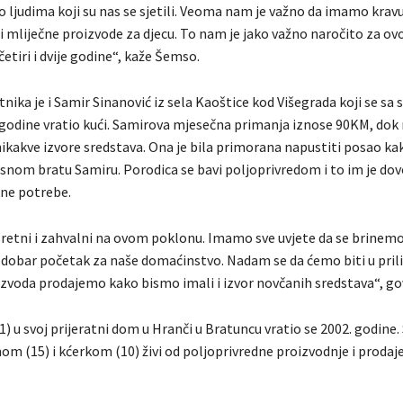
o ljudima koji su nas se sjetili. Veoma nam je važno da imamo krav
i mliječne proizvode za djecu. To nam je jako važno naročito za ov
etiri i dvije godine“, kaže Šemso.
nika je i Samir Sinanović iz sela Kaoštice kod Višegrada koji se sa
godine vratio kući. Samirova mjesečna primanja iznose 90KM, dok
ikakve izvore sredstava. Ona je bila primorana napustiti posao kak
esnom bratu Samiru. Porodica se bavi poljoprivredom i to im je dov
ne potrebe.
etni i zahvalni na ovom poklonu. Imamo sve uvjete da se brinemo 
dobar početak za naše domaćinstvo. Nadam se da ćemo biti u prilici
izvoda prodajemo kako bismo imali i izvor novčanih sredstava“, go
1) u svoj prijeratni dom u Hranči u Bratuncu vratio se 2002. godine.
om (15) i kćerkom (10) živi od poljoprivredne proizvodnje i proda