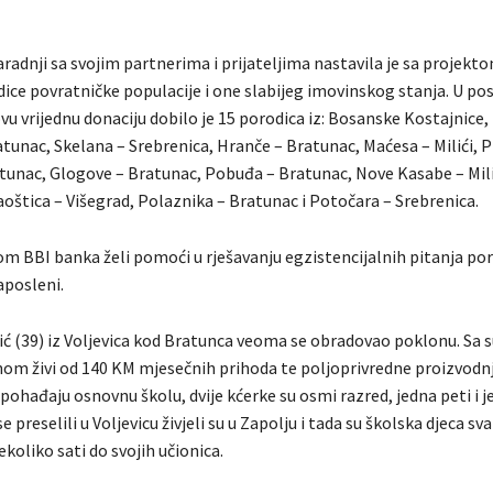
radnji sa svojim partnerima i prijateljima nastavila je sa projekt
ice povratničke populacije i one slabijeg imovinskog stanja. U pos
u vrijednu donaciju dobilo je 15 porodica iz: Bosanske Kostajnice,
atunac, Skelana – Srebrenica, Hranče – Bratunac, Maćesa – Milići, P
tunac, Glogove – Bratunac, Pobuđa – Bratunac, Nove Kasabe – Mil
oštica – Višegrad, Polaznika – Bratunac i Potočara – Srebrenica.
m BBI banka želi pomoći u rješavanju egzistencijalnih pitanja poro
aposleni.
ić (39) iz Voljevica kod Bratunca veoma se obradovao poklonu. Sa
inom živi od 140 KM mjesečnih prihoda te poljoprivredne proizvodnje
 pohađaju osnovnu školu, dvije kćerke su osmi razred, jedna peti i j
se preselili u Voljevicu živjeli su u Zapolju i tada su školska djeca 
ekoliko sati do svojih učionica.