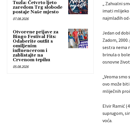
Tuzla: Četvrto ljeto
„ Zahvalni sm
zaredom Trg slobode
imati mlijeko 
postaje Naše mjesto
najmlađih od č
07.08.2026
Otvorene prijave za
Jedan od dobit
Bingo Festival Fits:
Zadom, 2000. 
Odaberite outfit s
omiljenim
sestra nema n
influencerom i
brinula o bol
zablistajte na
Crvenom tepihu
osnovne život
05.08.2026
„Veoma smo sr
ovo može biti 
mliječnih pro
Elvir Ramić (4
suprugom, sin
voća.