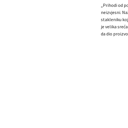
„Prihodi od po
neizvjesni. N
stakleniku ko
je velika sreć
da dio proizvo