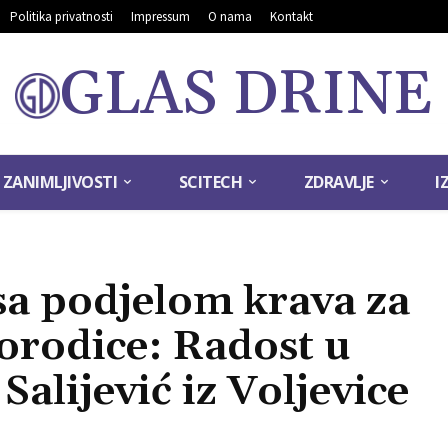
Politika privatnosti
Impressum
O nama
Kontakt
GLAS DRINE
ZANIMLJIVOSTI
SCITECH
ZDRAVLJE
I
sa podjelom krava za
orodice: Radost u
alijević iz Voljevice