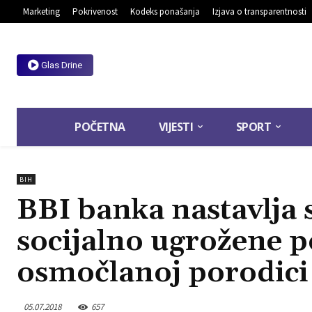
Marketing
Pokrivenost
Kodeks ponašanja
Izjava o transparentnosti
Glas Drine
POČETNA
VIJESTI
SPORT
BIH
BBI banka nastavlja 
socijalno ugrožene p
osmočlanoj porodici S
05.07.2018
657