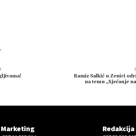
e
t
S
gljivama!
Ramiz Salkić u Zenici odr
na temu „Sjećanje na
Marketing
Redakcija