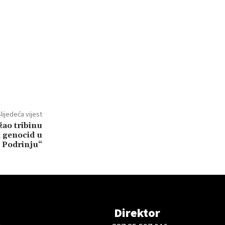
lijedeća vijest
žao tribinu
 genocid u
Podrinju“
Direktor