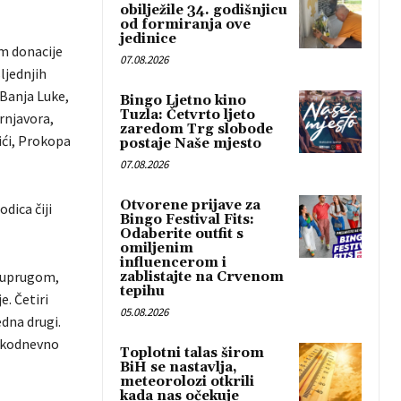
obilježile 34. godišnjicu
od formiranja ove
jedinice
om donacije
07.08.2026
ljednjih
 Banja Luke,
Bingo Ljetno kino
Tuzla: Četvrto ljeto
rnjavora,
zaredom Trg slobode
ići, Prokopa
postaje Naše mjesto
07.08.2026
Otvorene prijave za
dica čiji
Bingo Festival Fits:
Odaberite outfit s
omiljenim
influencerom i
 suprugom,
zablistajte na Crvenom
tepihu
. Četiri
05.08.2026
edna drugi.
svakodnevno
Toplotni talas širom
BiH se nastavlja,
meteorolozi otkrili
kada nas očekuje