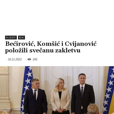
VIJESTI
BIH
Bećirović, Komšić i Cvijanović
položili svečanu zakletvu
16.11.2022
166