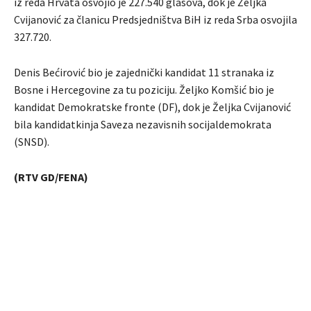
iz reda Hrvata osvojio je 227.540 glasova, dok je Željka
Cvijanović za članicu Predsjedništva BiH iz reda Srba osvojila
327.720.
Denis Bećirović bio je zajednički kandidat 11 stranaka iz
Bosne i Hercegovine za tu poziciju. Željko Komšić bio je
kandidat Demokratske fronte (DF), dok je Željka Cvijanović
bila kandidatkinja Saveza nezavisnih socijaldemokrata
(SNSD).
(RTV GD/FENA)