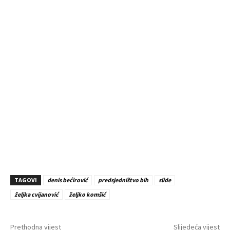
TAGOVI
denis bećirović
predsjedništvo bih
slide
željka cvijanović
željko komšić
Prethodna vijest
Slijedeća vijest