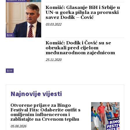
Komšić: Glasanje BiH i Srbije u
UN-u gorka pilula za proruski
savez Dodik – Čović
03.03.2022
BIH
Komšić: Dodik i Čović su se
obrukali pred cijelom
međunarodnom zajednicom
25.11.2020
BIH
Najnovije vijesti
Otvorene prijave za Bingo
Festival Fits: Odaberite outfit s
omiljenim influencerom i
zablistajte na Crvenom tepihu
05.08.2026