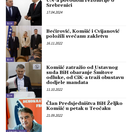
UN-a povodom rezolucije o
Srebrenici
17.04.2024
BIH
Bećirović, Komšić i Cvijanović
položili svečanu zakletvu
16.11.2022
BIH
Komšić zatražio od Ustavnog
suda BiH obaranje Šmitove
odluke, od CiK-a traži obustavu
dodjele mandata
11.10.2022
BIH
Član Predsjedništva BiH Željko
Komšić u petak u Teočaku
21.09.2022
IZBORI 2022