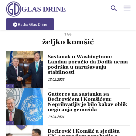
GLAS DRINE
Radio Glas Drine
TAG
željko komšić
Sastanak u Washingtonu:
Landau poručio da Dodik nema
podršku u narušavanju
stabilnosti
13.02.2026
BIH
Gutteres na sastanku sa
Bećirovićem i Komšićem:
Neprihvatljiv je bilo kakav oblik
negiranja genocida
19.04.2024
BIH
Bećirović i Komšić u sjedištu