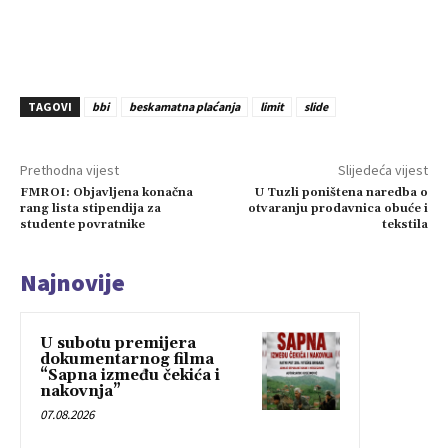
TAGOVI
bbi
beskamatna plaćanja
limit
slide
Prethodna vijest
Slijedeća vijest
FMROI: Objavljena konačna
U Tuzli poništena naredba o
rang lista stipendija za
otvaranju prodavnica obuće i
studente povratnike
tekstila
Najnovije
U subotu premijera
dokumentarnog filma
“Sapna između čekića i
nakovnja”
07.08.2026