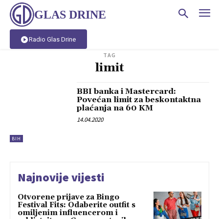
GLAS DRINE
Radio Glas Drine
TAG
limit
BBI banka i Mastercard:
Povećan limit za beskontaktna
plaćanja na 60 KM
14.04.2020
BIH
Najnovije vijesti
Otvorene prijave za Bingo
Festival Fits: Odaberite outfit s
omiljenim influencerom i