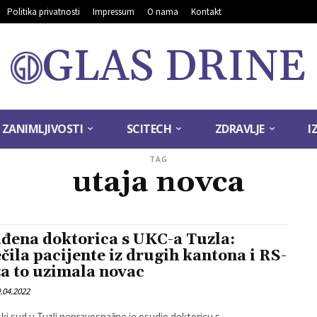
Politika privatnosti
Impressum
O nama
Kontakt
GLAS DRINE
ZANIMLJIVOSTI
SCITECH
ZDRAVLJE
I
TAG
utaja novca
đena doktorica s UKC-a Tuzla:
ečila pacijente iz drugih kantona i RS-
 za to uzimala novac
.04.2022
ki sud u Tuzli nepravosnažno je osudio doktoricu s