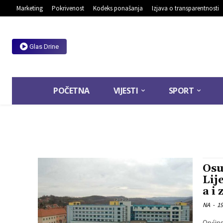
Marketing
Pokrivenost
Kodeks ponašanja
Izjava o transparentnosti
Glas Drine
POČETNA
VIJESTI
SPORT
Osu
Lij
a i
NA
-
19
Općins