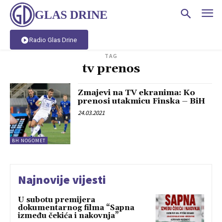
GLAS DRINE
Radio Glas Drine
TAG
tv prenos
Zmajevi na TV ekranima: Ko
prenosi utakmicu Finska – BiH
24.03.2021
BH NOGOMET
Najnovije vijesti
U subotu premijera
dokumentarnog filma “Sapna
između čekića i nakovnja”