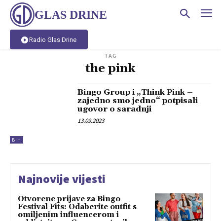
GLAS DRINE
Radio Glas Drine
TAG
the pink
Bingo Group i „Think Pink –
zajedno smo jedno“ potpisali
ugovor o saradnji
13.09.2023
BIH
Najnovije vijesti
Otvorene prijave za Bingo
Festival Fits: Odaberite outfit s
omiljenim influencerom i