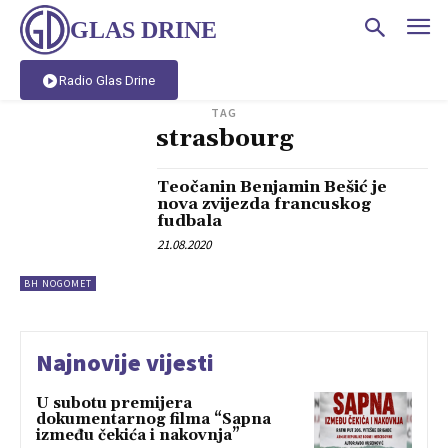
GLAS DRINE
Radio Glas Drine
TAG
strasbourg
Teočanin Benjamin Bešić je
nova zvijezda francuskog
fudbala
21.08.2020
BH NOGOMET
Najnovije vijesti
U subotu premijera
dokumentarnog filma “Sapna
između čekića i nakovnja”