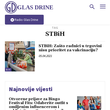
GLAS DRINE
Radio Glas Drine
TAG
STBiH
STBiH: Zašto radnici u trgovini
nisu prioritet za vakcinaciju?
05.04.2021
BIH
Najnovije vijesti
Otvorene prijave za Bingo
Festival Fits: Odaberite outfit s
omiljenim influencerom i