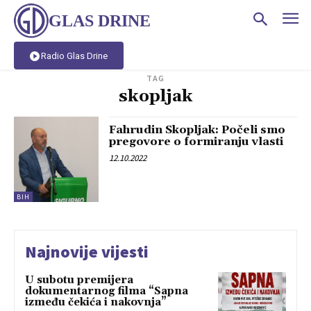
GLAS DRINE
Radio Glas Drine
TAG
skopljak
Fahrudin Skopljak: Počeli smo
pregovore o formiranju vlasti
12.10.2022
BIH
Najnovije vijesti
U subotu premijera
dokumentarnog filma “Sapna
između čekića i nakovnja”