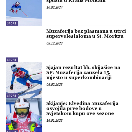
spustu u Krans Montani
16.02.2024
SPORT
Muzaferija bez plasmana u utrci
superveleslaloma u St. Moritzu
08.12.2023
SPORT
Sjajan rezultat bh. skijašice na
SP: Muzaferija zauzela 15.
mjesto u superkombinaciji
06.02.2023
SPORT
Skijanje: Elvedina Muzaferija
osvojila prve bodove u
Svjetskom kupu ove sezone
16.01.2023
SPORT