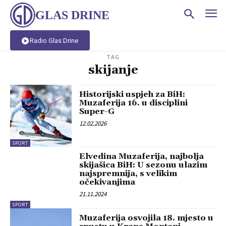
GLAS DRINE
Radio Glas Drine
TAG
skijanje
Historijski uspjeh za BiH:
Muzaferija 16. u disciplini
Super-G
12.02.2026
SPORT
Elvedina Muzaferija, najbolja
skijašica BiH: U sezonu ulazim
najspremnija, s velikim
očekivanjima
21.11.2024
SPORT
Muzaferija osvojila 18. mjesto u