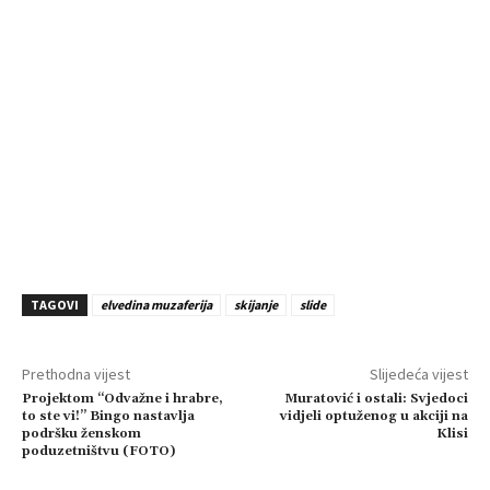
TAGOVI
elvedina muzaferija
skijanje
slide
Prethodna vijest
Slijedeća vijest
Projektom “Odvažne i hrabre,
Muratović i ostali: Svjedoci
to ste vi!” Bingo nastavlja
vidjeli optuženog u akciji na
podršku ženskom
Klisi
poduzetništvu (FOTO)