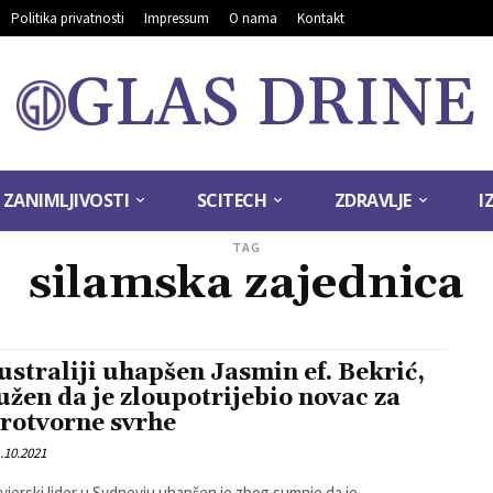
Politika privatnosti
Impressum
O nama
Kontakt
GLAS DRINE
ZANIMLJIVOSTI
SCITECH
ZDRAVLJE
I
TAG
silamska zajednica
ustraliji uhapšen Jasmin ef. Bekrić,
užen da je zloupotrijebio novac za
rotvorne svrhe
.10.2021
vjerski lider u Sydneyju uhapšen je zbog sumnje da je