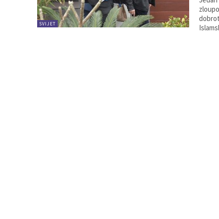
zloupo
dobrot
SVIJET
Islams