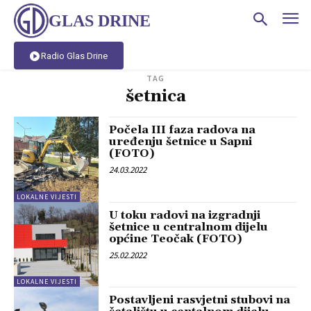
GLAS DRINE
Radio Glas Drine
TAG
šetnica
Počela III faza radova na
uređenju šetnice u Sapni
(FOTO)
24.03.2022
LOKALNE VIJESTI
U toku radovi na izgradnji
šetnice u centralnom dijelu
općine Teočak (FOTO)
25.02.2022
LOKALNE VIJESTI
Postavljeni rasvjetni stubovi na