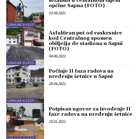
šetalištu u centalnom dijelu
općine Sapna (FOTO)
03.08.2021
LOKALNE VIJESTI
Asfaltiran put od raskrsnice
kod Centralnog spomen
obilježja do stadiona u Sapni
(FOTO)
04.06.2021
LOKALNE VIJESTI
Počinje II faza radova na
uređenju šetnice u Sapni
28.04.2021
LOKALNE VIJESTI
Potpisan ugovor za izvođenje II
faze radova na uređenju šetnice
25.01.2021
LOKALNE VIJESTI