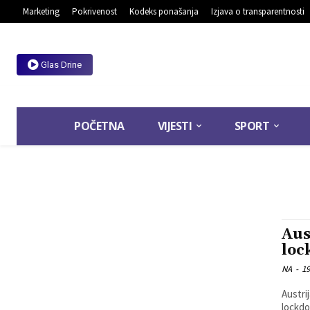
Marketing
Pokrivenost
Kodeks ponašanja
Izjava o transparentnosti
Glas Drine
POČETNA
VIJESTI
SPORT
Aus
loc
NA
-
19
Austri
lockdo