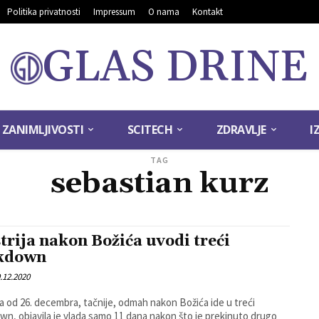
Politika privatnosti
Impressum
O nama
Kontakt
GLAS DRINE
ZANIMLJIVOSTI
SCITECH
ZDRAVLJE
I
TAG
sebastian kurz
trija nakon Božića uvodi treći
kdown
.12.2020
ja od 26. decembra, tačnije, odmah nakon Božića ide u treći
wn, objavila je vlada samo 11 dana nakon što je prekinuto drugo