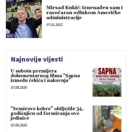
Mirsad Kukić: Iznenađen sam i
razočaran odlukom Američke
administracije
07.01.2022
BIH
Najnovije vijesti
U subotu premijera
dokumentarnog filma “Sapna
između čekića i nakovnja”
07.08.2026
“Semirove kobre” obilježile 34.
godišnjicu od formiranja ove
jedinice
07.08.2026