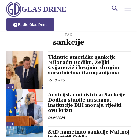
GLAS DRINE
Radio Glas Drine
TAG
sankcije
Ukinute američke sankcije
Miloradu Dodiku, Željki
Cvijanović i brojnim drugim
saradnicima i kompanijama
29.10.2025
BIH
Austrijska ministrica: Sankcije
Dodiku stupile na snagu,
institucije BiH moraju riješiti
ovu krizu
04.04.2025
BIH
SAD nametnuo sankcije Naftnoj