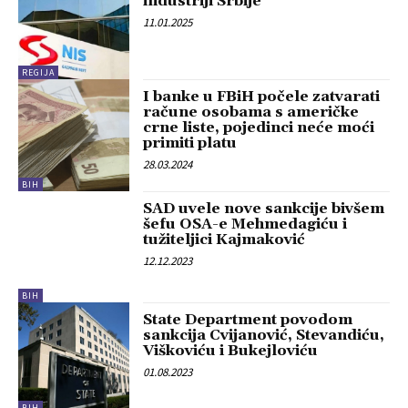
industriji Srbije
11.01.2025
REGIJA
I banke u FBiH počele zatvarati
račune osobama s američke
crne liste, pojedinci neće moći
primiti platu
28.03.2024
BIH
SAD uvele nove sankcije bivšem
šefu OSA-e Mehmedagiću i
tužiteljici Kajmaković
12.12.2023
BIH
State Department povodom
sankcija Cvijanović, Stevandiću,
Viškoviću i Bukejloviću
01.08.2023
BIH