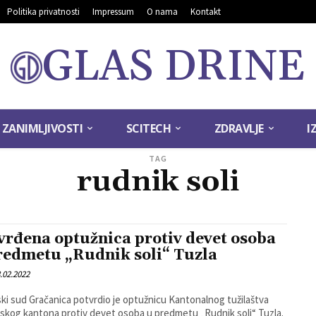
Politika privatnosti
Impressum
O nama
Kontakt
GLAS DRINE
ZANIMLJIVOSTI
SCITECH
ZDRAVLJE
I
TAG
rudnik soli
vrđena optužnica protiv devet osoba
redmetu „Rudnik soli“ Tuzla
.02.2022
sud Gračanica potvrdio je optužnicu Kantonalnog tužilaštva
skog kantona protiv devet osoba u predmetu „Rudnik soli“ Tuzla.