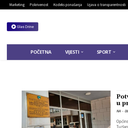
Marketing
Pokrivenost
Kodeks ponašanja
Izjava o transparentnosti
Glas Drine
POČETNA
VIJESTI
SPORT
Pot
u p
NA
-
08
Općinski 
Tuzlan