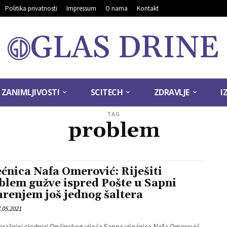
Politika privatnosti
Impressum
O nama
Kontakt
GLAS DRINE
ZANIMLJIVOSTI
SCITECH
ZDRAVLJE
I
TAG
problem
ećnica Nafa Omerović: Riješiti
blem gužve ispred Pošte u Sapni
arenjem još jednog šaltera
.05.2021
erašnjoj sjednici Općinskog vijeća Sapna vijećnica Nafa Omerović