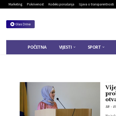
Marketing
Pokrivenost
Kodeks ponašanja
Izjava o transparentnosti
Glas Drine
POČETNA
VIJESTI
SPORT
Vij
pro
otv
SB
-
07
Na juč