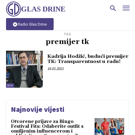
GLAS DRINE
Radio Glas Drine
TAG
premijer tk
Kadrija Hodžić, budući premijer
TK: Transparentnost u radu!
16.01.2021
BIH
Najnovije vijesti
Otvorene prijave za Bingo
Festival Fits: Odaberite outfit s
omiljenim influencerom i