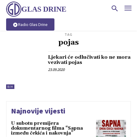
GLAS DRINE
Radio Glas Drine
TAG
pojas
Ljekari će odlučivati ko ne mora
vezivati pojas
23.09.2020
BIH
Najnovije vijesti
U subotu premijera
dokumentarnog filma “Sapna
između čekića i nakovnja”