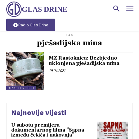
GLAS DRINE
Radio Glas Drine
TAG
pješadijska mina
MZ Rastošnica: Bezbjedno
uklonjena pješadijska mina
19.04.2021
LOKALNE VIJESTI
Najnovije vijesti
U subotu premijera
dokumentarnog filma “Sapna
između čekića i nakovnja”