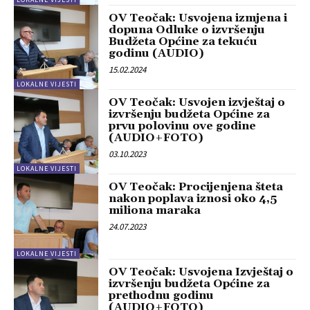
OV Teočak: Usvojena izmjena i
dopuna Odluke o izvršenju
Budžeta Općine za tekuću
godinu (AUDIO)
15.02.2024
LOKALNE VIJESTI
OV Teočak: Usvojen izvještaj o
izvršenju budžeta Općine za
prvu polovinu ove godine
(AUDIO+FOTO)
03.10.2023
LOKALNE VIJESTI
OV Teočak: Procijenjena šteta
nakon poplava iznosi oko 4,5
miliona maraka
24.07.2023
LOKALNE VIJESTI
OV Teočak: Usvojena Izvještaj o
izvršenju budžeta Općine za
prethodnu godinu
(AUDIO+FOTO)