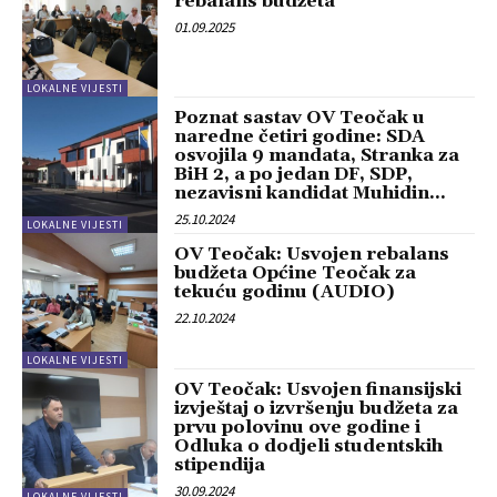
rebalans budžeta
01.09.2025
LOKALNE VIJESTI
Poznat sastav OV Teočak u
naredne četiri godine: SDA
osvojila 9 mandata, Stranka za
BiH 2, a po jedan DF, SDP,
nezavisni kandidat Muhidin...
25.10.2024
LOKALNE VIJESTI
OV Teočak: Usvojen rebalans
budžeta Općine Teočak za
tekuću godinu (AUDIO)
22.10.2024
LOKALNE VIJESTI
OV Teočak: Usvojen finansijski
izvještaj o izvršenju budžeta za
prvu polovinu ove godine i
Odluka o dodjeli studentskih
stipendija
30.09.2024
LOKALNE VIJESTI