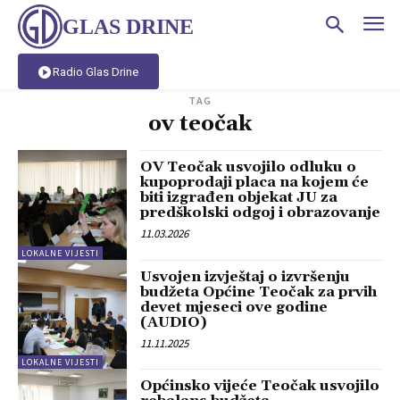
GLAS DRINE
Radio Glas Drine
TAG
ov teočak
OV Teočak usvojilo odluku o
kupoprodaji placa na kojem će
biti izgrađen objekat JU za
predškolski odgoj i obrazovanje
11.03.2026
LOKALNE VIJESTI
Usvojen izvještaj o izvršenju
budžeta Općine Teočak za prvih
devet mjeseci ove godine
(AUDIO)
11.11.2025
LOKALNE VIJESTI
Općinsko vijeće Teočak usvojilo