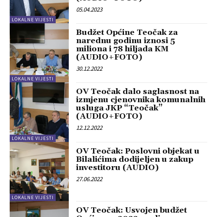
05.04.2023
LOKALNE VIJESTI
Budžet Općine Teočak za
narednu godinu iznosi 5
miliona i 78 hiljada KM
(AUDIO+FOTO)
30.12.2022
LOKALNE VIJESTI
OV Teočak dalo saglasnost na
izmjenu cjenovnika komunalnih
usluga JKP “Teočak”
(AUDIO+FOTO)
12.12.2022
LOKALNE VIJESTI
OV Teočak: Poslovni objekat u
Bilalićima dodijeljen u zakup
investitoru (AUDIO)
27.06.2022
LOKALNE VIJESTI
OV Teočak: Usvojen budžet