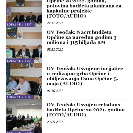
Općine za 2022. godinu,
polovina budžeta planirana za
kapitalne projekte
(FOTO/AUDIO)
22.12.2021
LOKALNE VIJESTI
OV Teočak: Nacrt budžeta
Općine za narednu godinu 3
miliona i 315 hiljada KM
03.11.2021
LOKALNE VIJESTI
OV Teočak: Usvojene incijative
o redizajnu grba Općine i
obilježavanju Dana Općine 5.
maja (AUDIO)
01.10.2021
LOKALNE VIJESTI
OV Teočak: Usvojen rebalans
budžeta Općine za 2021. godinu
(FOTO/AUDIO)
29.09.2021