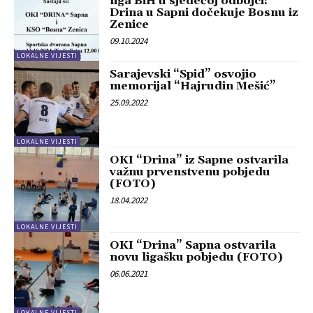
liga BiH u sjedećoj odbojci:
Drina u Sapni dočekuje Bosnu iz
Zenice
09.10.2024
LOKALNE VIJESTI
Sarajevski “Spid” osvojio
memorijal “Hajrudin Mešić”
25.09.2022
LOKALNE VIJESTI
OKI “Drina” iz Sapne ostvarila
važnu prvenstvenu pobjedu
(FOTO)
18.04.2022
LOKALNE VIJESTI
OKI “Drina” Sapna ostvarila
novu ligašku pobjedu (FOTO)
06.06.2021
LOKALNE VIJESTI