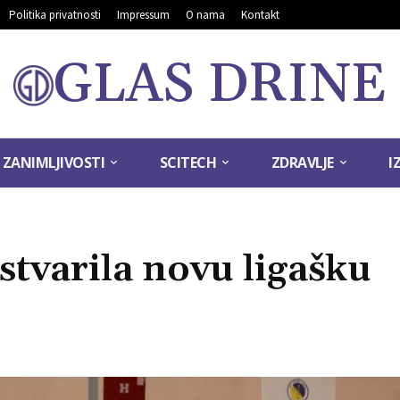
Politika privatnosti
Impressum
O nama
Kontakt
GLAS DRINE
ZANIMLJIVOSTI
SCITECH
ZDRAVLJE
I
tvarila novu ligašku