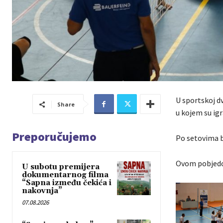
U sportskoj dv
Share
u kojem su igr
Preporučujemo
Po setovima bil
Ovom pobjedom
U subotu premijera
dokumentarnog filma
“Sapna između čekića i
nakovnja”
07.08.2026