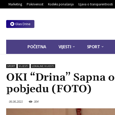
Marketing
Pokrivenost
Kodeks ponašanja
Izjava o transparentnosti
Glas Drine
POČETNA
VIJESTI
SPORT
SPORT
VIJESTI
LOKALNE VIJESTI
OKI “Drina” Sapna os
pobjedu (FOTO)
06.06.2021
304