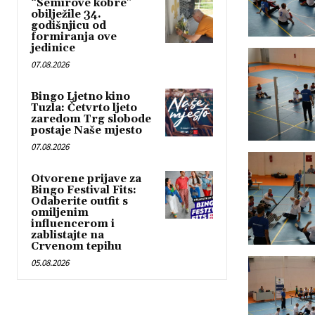
“Semirove kobre”
obilježile 34.
godišnjicu od
formiranja ove
jedinice
07.08.2026
Bingo Ljetno kino
Tuzla: Četvrto ljeto
zaredom Trg slobode
postaje Naše mjesto
07.08.2026
Otvorene prijave za
Bingo Festival Fits:
Odaberite outfit s
omiljenim
influencerom i
zablistajte na
Crvenom tepihu
05.08.2026