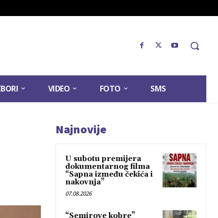
ZBORI
VIDEO
FOTO
SMS
Najnovije
U subotu premijera
dokumentarnog filma
“Sapna između čekića i
nakovnja”
07.08.2026
“Semirove kobre”