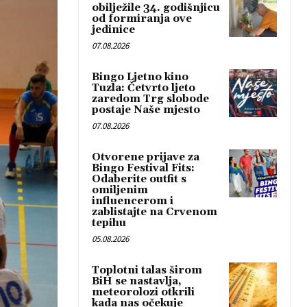
obilježile 34. godišnjicu
od formiranja ove
jedinice
07.08.2026
Bingo Ljetno kino
Tuzla: Četvrto ljeto
zaredom Trg slobode
postaje Naše mjesto
07.08.2026
Otvorene prijave za
Bingo Festival Fits:
Odaberite outfit s
omiljenim
influencerom i
zablistajte na Crvenom
tepihu
05.08.2026
Toplotni talas širom
BiH se nastavlja,
meteorolozi otkrili
kada nas očekuje