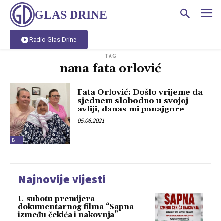
GLAS DRINE
Radio Glas Drine
TAG
nana fata orlović
Fata Orlović: Došlo vrijeme da
sjednem slobodno u svojoj
avliji, danas mi ponajgore
05.06.2021
BIH
Najnovije vijesti
U subotu premijera
dokumentarnog filma “Sapna
između čekića i nakovnja”