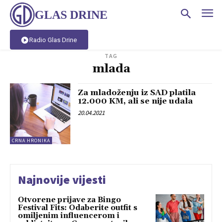
GLAS DRINE
Radio Glas Drine
TAG
mlada
Za mladoženju iz SAD platila
12.000 KM, ali se nije udala
20.04.2021
CRNA HRONIKA
Najnovije vijesti
Otvorene prijave za Bingo
Festival Fits: Odaberite outfit s
omiljenim influencerom i