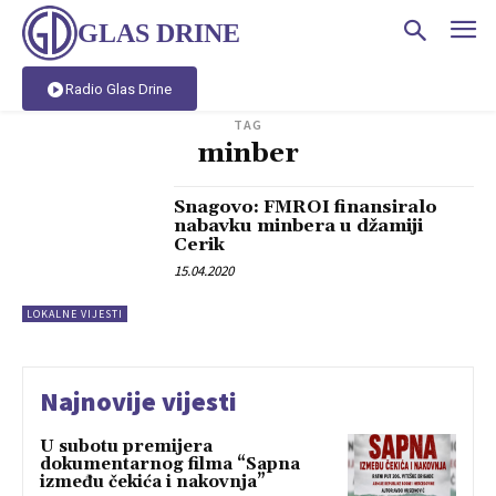
GLAS DRINE
Radio Glas Drine
TAG
minber
Snagovo: FMROI finansiralo
nabavku minbera u džamiji
Cerik
15.04.2020
LOKALNE VIJESTI
Najnovije vijesti
U subotu premijera
dokumentarnog filma “Sapna
između čekića i nakovnja”