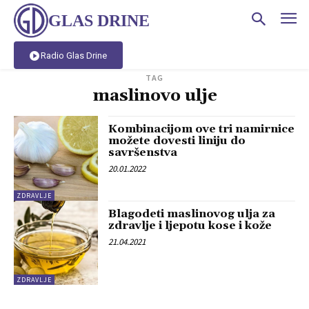
GLAS DRINE
Radio Glas Drine
TAG
maslinovo ulje
Kombinacijom ove tri namirnice
možete dovesti liniju do
savršenstva
20.01.2022
ZDRAVLJE
Blagodeti maslinovog ulja za
zdravlje i ljepotu kose i kože
21.04.2021
ZDRAVLJE