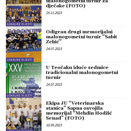
malonogometni turnir za
dječake (FOTO)
25.11.2023
LOKALNE VIJESTI
Odigran drugi memorijalni
malonogometni turnir “Sabit
Zehić”
24.07.2023
LOKALNE VIJESTI
U Teočaku iduće sedmice
tradicionalni malonogometni
turnir
14.07.2023
LOKALNE VIJESTI
Ekipa JU “Veterinarska
stanica” Sapna osvojila
memorijal “Mehdin Hodžić
Senad” (FOTO)
10.05.2023