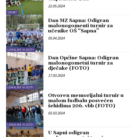
22.05.2024
SPORT
Dan MZ Sapna: Odigran
malonogomenti turnir za
učenike OŠ “Sapna”
05.04.2024
LOKALNE VIJESTI
Dan Općine Sapna: Odigran
malonogometni turnir za
dječake (FOTO)
17.03.2024
LOKALNE VIJESTI
Otvoren memorijalni turnir u
malom fudbalu posvećen
šehidima 206. vbb (FOTO)
02.03.2024
LOKALNE VIJESTI
U Sapni odigran