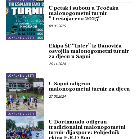
U petak i subotu u Teočaku
malonogometni turnir
“Trešnjarevo 2025”
09.06.2025
LOKALNE VIJESTI
Ekipa ŠF “Inter” iz Banovića
osvojila malonogometni turnir
za djecu u Sapni
26.11.2024
LOKALNE VIJESTI
U Sapni odigran
malonogometni turnir za djecu
27.06.2024
LOKALNE VIJESTI
U Dortmundu odigran
tradicionalni malonogometni
turnir dijaspore: Pobjednik
ekipa E.R.D Bau