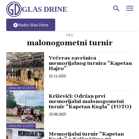
GLAS DRINE
Radio Glas Drine
TAG
malonogometni turnir
Večeras završnica
memorijalnog turnira “Kapetan
Hajro”
01.11.2025
LOKALNE VIJESTI
Križevići: Održan prvi
memorijalni malonogometni
turnir “Kapetan Kugla” (FOTO)
25.08.2025
LOKALNE VIJESTI
Memorijalni turnir “Kapetan