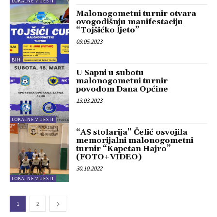
LOKALNE VIJESTI
Malonogometni turnir otvara
ovogodišnju manifestaciju
“Tojšićko ljeto”
09.05.2023
BIH
U Sapni u subotu
malonogometni turnir
povodom Dana Općine
13.03.2023
LOKALNE VIJESTI
“AS stolarija” Čelić osvojila
memorijalni malonogometni
turnir “Kapetan Hajro”
(FOTO+VIDEO)
30.10.2022
LOKALNE VIJESTI
1
2