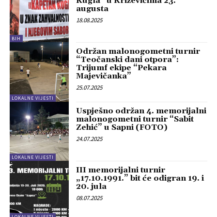
Kugla” u Križevićima 23.
augusta
18.08.2025
BIH
Održan malonogometni turnir
“Teočanski dani otpora”:
Trijumf ekipe “Pekara
Majevičanka”
25.07.2025
LOKALNE VIJESTI
Uspješno održan 4. memorijalni
malonogometni turnir “Sabit
Zehić” u Sapni (FOTO)
24.07.2025
LOKALNE VIJESTI
III memorijalni turnir
„17.10.1991.” bit će odigran 19. i
20. jula
08.07.2025
LOKALNE VIJESTI