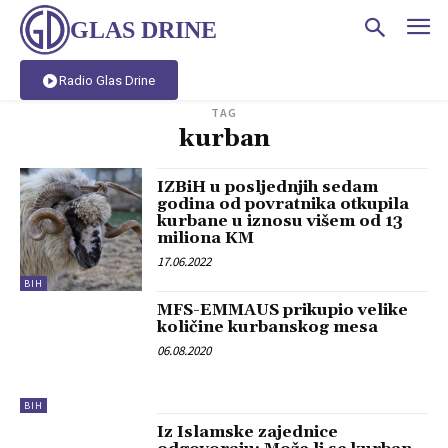
GLAS DRINE
Radio Glas Drine
TAG
kurban
IZBiH u posljednjih sedam
godina od povratnika otkupila
kurbane u iznosu višem od 13
miliona KM
17.06.2022
BIH
MFS-EMMAUS prikupio velike
količine kurbanskog mesa
06.08.2020
BIH
Iz Islamske zajednice