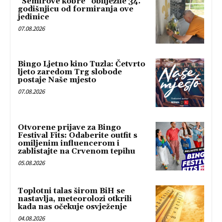
“Semirove kobre” obilježile 34.
godišnjicu od formiranja ove
jedinice
07.08.2026
Bingo Ljetno kino Tuzla: Četvrto
ljeto zaredom Trg slobode
postaje Naše mjesto
07.08.2026
Otvorene prijave za Bingo
Festival Fits: Odaberite outfit s
omiljenim influencerom i
zablistajte na Crvenom tepihu
05.08.2026
Toplotni talas širom BiH se
nastavlja, meteorolozi otkrili
kada nas očekuje osvježenje
04.08.2026