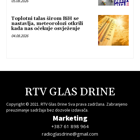
05.08.2026
Toplotni talas širom BiH se
nastavlja, meteorolozi otkrili
kada nas očekuje osvježenje
04.08.2026
RTV GLAS DRINE
Copyright © 2021. RTV Glas Drine Sva prava zadržana. Zabranjeno
preuzimanje sadržaja bez dozvole izdavača.
Marketing
+387 61 898 964
radioglasdrine@gmail.com