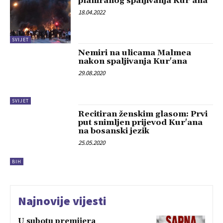
planiranog spaljivanja Kur’ana
18.04.2022
SVIJET
Nemiri na ulicama Malmea
nakon spaljivanja Kur'ana
29.08.2020
SVIJET
Recitiran ženskim glasom: Prvi
put snimljen prijevod Kur'ana
na bosanski jezik
25.05.2020
BIH
Najnovije vijesti
U subotu premijera