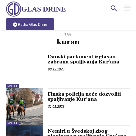
GLAS DRINE
Radio Glas Drine
TAG
kuran
Danski parlament izglasao
zabranu spaljivanja Kur'ana
08.12.2023
SVIJET
Finska policija neće dozvoliti
spaljivanje Kur'ana
31.01.2023
SVIJET
Nemiri u Švedskoj zbog