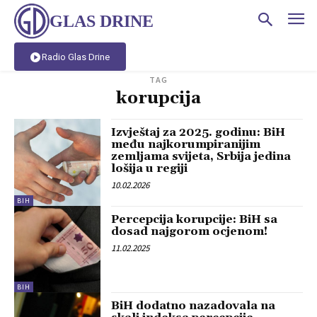
GLAS DRINE
Radio Glas Drine
TAG
korupcija
Izvještaj za 2025. godinu: BiH
među najkorumpiranijim
zemljama svijeta, Srbija jedina
lošija u regiji
10.02.2026
BIH
Percepcija korupcije: BiH sa
dosad najgorom ocjenom!
11.02.2025
BIH
BiH dodatno nazadovala na