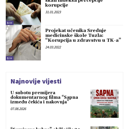
skali indeksa percepcije
korupcije
31.01.2023
BIH
Projekat učenika Srednje
medicinske škole Tuzla:
“Korupcija u zdravstvu u TK-a”
24.03.2022
BIH
Najnovije vijesti
U subotu premijera
dokumentarnog filma “Sapna
između čekića i nakovnja”
07.08.2026