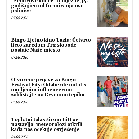
“Semirove kobre” obilježile 34.
godišnjicu od formiranja ove
jedinice
07.08.2026
Bingo Ljetno kino Tuzla: Četvrto
ljeto zaredom Trg slobode
postaje Naše mjesto
07.08.2026
Otvorene prijave za Bingo
Festival Fits: Odaberite outfit s
omiljenim influencerom i
zablistajte na Crvenom tepihu
05.08.2026
Toplotni talas širom BiH se
nastavlja, meteorolozi otkrili
kada nas očekuje osvježenje
04.08.2026