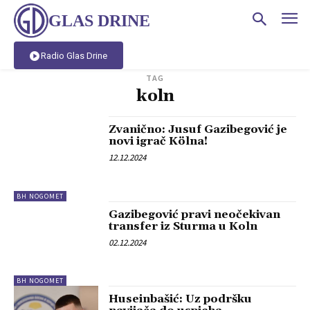
GLAS DRINE
Radio Glas Drine
TAG
koln
Zvanično: Jusuf Gazibegović je
novi igrač Kölna!
12.12.2024
BH NOGOMET
Gazibegović pravi neočekivan
transfer iz Sturma u Koln
02.12.2024
BH NOGOMET
Huseinbašić: Uz podršku