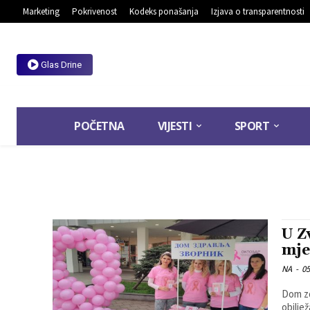
Marketing
Pokrivenost
Kodeks ponašanja
Izjava o transparentnosti
Glas Drine
POČETNA
VIJESTI
SPORT
U Z
mje
NA
-
05
Dom zd
obilje