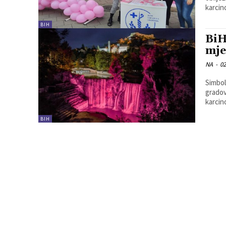
karcin
BIH
BiH
mje
NA
-
02
Simbol
gradov
karcin
BIH