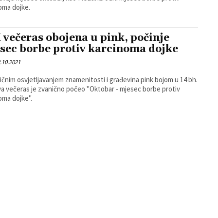
oma dojke.
 večeras obojena u pink, počinje
sec borbe protiv karcinoma dojke
.10.2021
ičnim osvjetljavanjem znamenitosti i građevina pink bojom u 14 bh.
a večeras je zvanično počeo "Oktobar - mjesec borbe protiv
oma dojke".