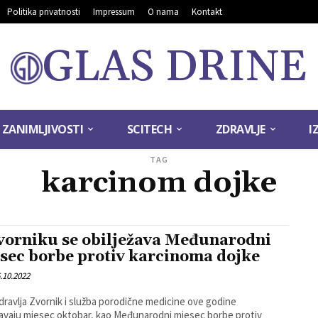
Politika privatnosti
Impressum
O nama
Kontakt
GLAS DRINE
ZANIMLJIVOSTI
SCITECH
ZDRAVLJE
I
TAG
karcinom dojke
vorniku se obilježava Međunarodni
sec borbe protiv karcinoma dojke
.10.2022
ravlja Zvornik i služba porodične medicine ove godine
žavaju mjesec oktobar, kao Međunarodni mjesec borbe protiv