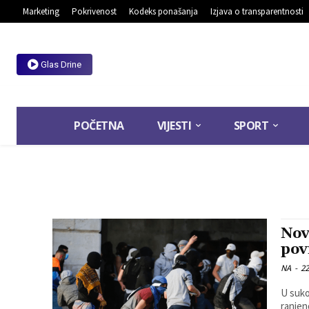
Marketing
Pokrivenost
Kodeks ponašanja
Izjava o transparentnosti
Glas Drine
POČETNA
VIJESTI
SPORT
Nov
pov
NA
-
22
U sukob
ranjen