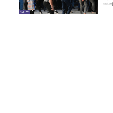
polumj
SVIJET