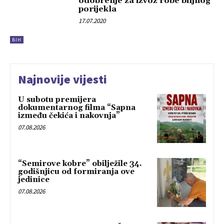
odobrenje za izvoz robe biljnog
porijekla
17.07.2020
BIH
Najnovije vijesti
U subotu premijera
dokumentarnog filma “Sapna
između čekića i nakovnja”
07.08.2026
“Semirove kobre” obilježile 34.
godišnjicu od formiranja ove
jedinice
07.08.2026