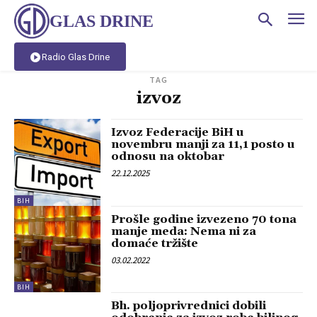
GLAS DRINE
Radio Glas Drine
TAG
izvoz
Izvoz Federacije BiH u
novembru manji za 11,1 posto u
odnosu na oktobar
22.12.2025
BIH
Prošle godine izvezeno 70 tona
manje meda: Nema ni za
domaće tržište
03.02.2022
BIH
Bh. poljoprivrednici dobili