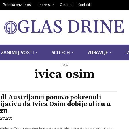
Politika privatnosti
Impressum
O nama
Kontakt
GLAS DRINE
ZANIMLJIVOSTI
SCITECH
ZDRAVLJE
I
TAG
ivica osim
di Austrijanci ponovo pokrenuli
cijativu da Ivica Osim dobije ulicu u
zu
.07.2020
rijskom Grazu ponovo je pokrenuta inicijativa da se najšira ulica u