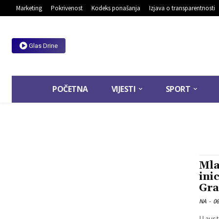
Marketing
Pokrivenost
Kodeks ponašanja
Izjava o transparentnosti
Glas Drine
POČETNA
VIJESTI
SPORT
Mla
ini
Gra
NA
-
06
U aust