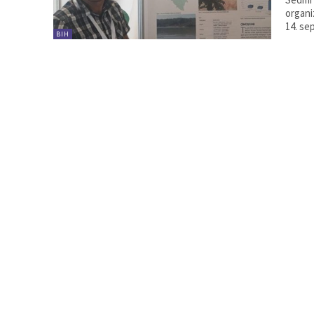
organi
14. se
BIH