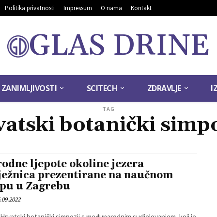
Politika privatnosti
Impressum
O nama
Kontakt
GLAS DRINE
ZANIMLJIVOSTI
SCITECH
ZDRAVLJE
I
TAG
vatski botanički simpo
rodne ljepote okoline jezera
ježnica prezentirane na naučnom
pu u Zagrebu
.09.2022
Hrvatski botanički simpozij s međunarodnim sudjelovanjem, koji je