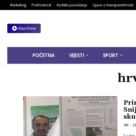
Marketing
Pokrivenost
Kodeks ponašanja
Izjava o transparentnosti
Glas Drine
POČETNA
VIJESTI
SPORT
hr
Pri
Sni
sku
NA
-
15
Sedmi 