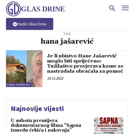
GLAS DRINE
Radio Glas Drine
TAG
hana jašarević
Je li ubistvo Hane Jašarević
moglo biti spriječeno:
Tužilaštvo provjerava kome se
nastradala obraćala za pomoć
10.11.2022
CRNA HRONIKA
Najnovije vijesti
U subotu premijera
dokumentarnog filma “Sapna
između čekića i nakovnja”