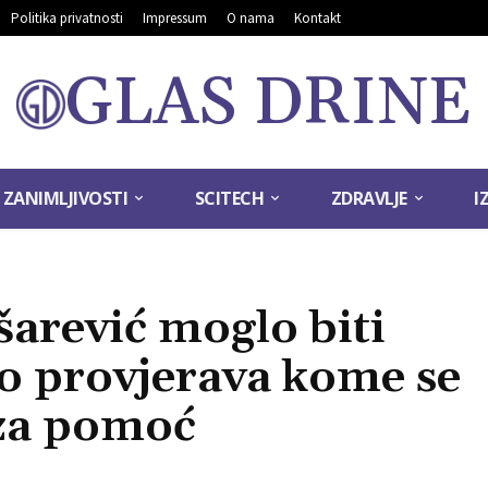
Politika privatnosti
Impressum
O nama
Kontakt
GLAS DRINE
ZANIMLJIVOSTI
SCITECH
ZDRAVLJE
I
šarević moglo biti
vo provjerava kome se
 za pomoć