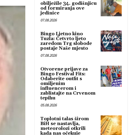
obilježile 34. godišnjicu
od formiranja ove
jedinice
07.08.2026
Bingo Ljetno kino
Tuzla: Četvrto ljeto
zaredom Trg slobode
postaje Naše mjesto
07.08.2026
Otvorene prijave za
Bingo Festival Fits:
Odaberite outfit s
omiljenim
influencerom i
zablistajte na Crvenom
tepihu
05.08.2026
Toplotni talas širom
BiH se nastavlja,
meteorolozi otkrili
kada nas očekuje