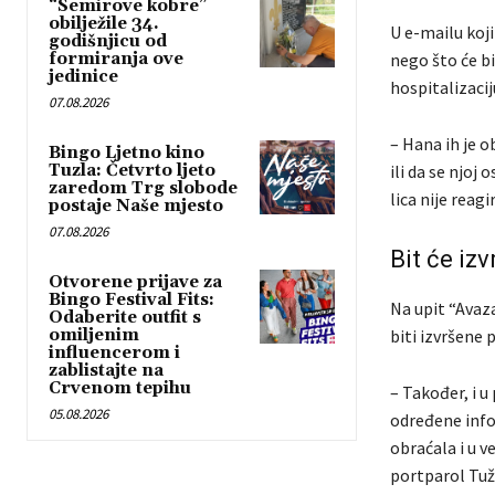
“Semirove kobre”
obilježile 34.
U e-mailu koji
godišnjicu od
formiranja ove
nego što će b
jedinice
hospitalizacij
07.08.2026
– Hana ih je ob
Bingo Ljetno kino
Tuzla: Četvrto ljeto
ili da se njoj 
zaredom Trg slobode
lica nije reag
postaje Naše mjesto
07.08.2026
Bit će iz
Otvorene prijave za
Bingo Festival Fits:
Na upit “Avaza
Odaberite outfit s
omiljenim
biti izvršene p
influencerom i
zablistajte na
Crvenom tepihu
– Također, i u
05.08.2026
određene infor
obraćala i u 
portparol Tuž