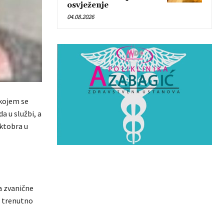
osvježenje
04.08.2026
 kojem se
a u službi, a
oktobra u
a zvanične
je trenutno