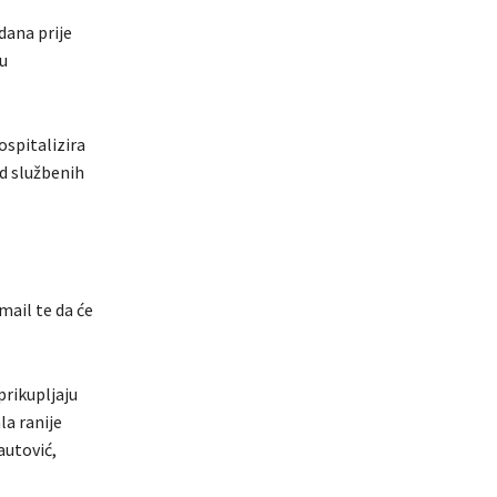
dana prije
u
hospitalizira
 od službenih
mail te da će
prikupljaju
la ranije
autović,