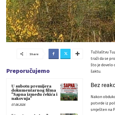
Tužilaštvu Tu
Share
traži da se pr
što je dovelo 
Preporučujemo
šaktu.
Bez reakc
U subotu premijera
dokumentarnog filma
“Sapna između čekića i
Nakon obdukci
nakovnja”
potvrde iz poli
07.08.2026
smješten na Ps