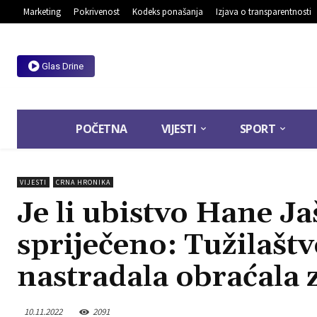
Marketing
Pokrivenost
Kodeks ponašanja
Izjava o transparentnosti
Glas Drine
POČETNA
VIJESTI
SPORT
VIJESTI
CRNA HRONIKA
Je li ubistvo Hane Ja
spriječeno: Tužilašt
nastradala obraćala
10.11.2022
2091