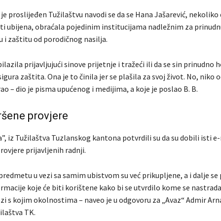
 je proslijeđen Tužilaštvu navodi se da se Hana Jašarević, nekoliko 
iti ubijena, obraćala pojedinim institucijama nadležnim za prinudn
u i zaštitu od porodičnog nasilja.
ilazila prijavljujući sinove prijetnje i tražeći ili da se sin prinudno 
osigura zaštita. Ona je to činila jer se plašila za svoj život. No, niko
irao – dio je pisma upućenog i medijima, a koje je poslao B. B.
vršene provjere
”, iz Tužilaštva Tuzlanskog kantona potvrdili su da su dobili isti e-
rovjere prijavljenih radnji.
 predmetu u vezi sa samim ubistvom su već prikupljene, a i dalje se 
macije koje će biti korištene kako bi se utvrdilo kome se nastrada
vezi s kojim okolnostima – naveo je u odgovoru za „Avaz“ Admir Arn
ilaštva TK.