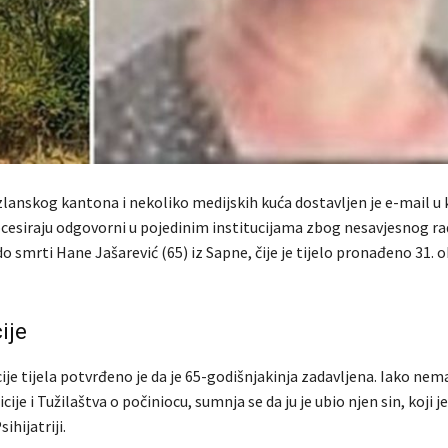
zlanskog kantona i nekoliko medijskih kuća dostavljen je e-mail u
ocesiraju odgovorni u pojedinim institucijama zbog nesavjesnog rad
do smrti Hane Jašarević (65) iz Sapne, čije je tijelo pronađeno 31. 
ije
je tijela potvrđeno je da je 65-godišnjakinja zadavljena. Iako nem
cije i Tužilaštva o počiniocu, sumnja se da ju je ubio njen sin, koji 
ihijatriji.