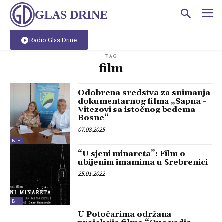
GLAS DRINE
Radio Glas Drine
TAG
film
Odobrena sredstva za snimanja
dokumentarnog filma „Sapna -
Vitezovi sa istočnog bedema
Bosne“
07.08.2025
BIH
“U sjeni minareta”: Film o
ubijenim imamima u Srebrenici
25.01.2022
BIH
U Potočarima održana