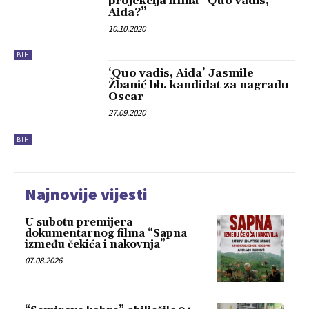
projekcija filma “Quo vadis,
Aida?”
10.10.2020
BIH
‘Quo vadis, Aida’ Jasmile
Žbanić bh. kandidat za nagradu
Oscar
27.09.2020
BIH
Najnovije vijesti
U subotu premijera
dokumentarnog filma “Sapna
između čekića i nakovnja”
07.08.2026