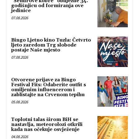
“Semirove kobre” obilježile 34.
godišnjicu od formiranja ove
jedinice
07.08.2026
Bingo Ljetno kino Tuzla: Četvrto
ljeto zaredom Trg slobode
postaje Naše mjesto
07.08.2026
Otvorene prijave za Bingo
Festival Fits: Odaberite outfit s
omiljenim influencerom i
zablistajte na Crvenom tepihu
05.08.2026
Toplotni talas širom BiH se
nastavlja, meteorolozi otkrili
kada nas očekuje osvježenje
04.08.2026