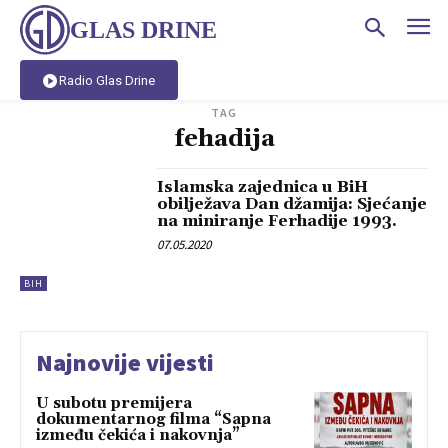
GLAS DRINE
Radio Glas Drine
TAG
fehadija
Islamska zajednica u BiH
obilježava Dan džamija: Sjećanje
na miniranje Ferhadije 1993.
07.05.2020
BIH
Najnovije vijesti
U subotu premijera
dokumentarnog filma “Sapna
između čekića i nakovnja”