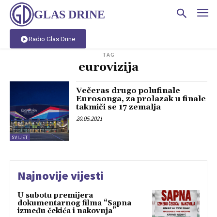
GLAS DRINE
Radio Glas Drine
TAG
eurovizija
Večeras drugo polufinale
Eurosonga, za prolazak u finale
takmiči se 17 zemalja
20.05.2021
SVIJET
Najnovije vijesti
U subotu premijera
dokumentarnog filma “Sapna
između čekića i nakovnja”