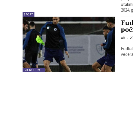
utakmi
2024. 
SPORT
Fud
poč
NA
-
23
Fudbal
večera
BH NOGOMET