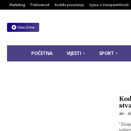
Marketing
Pokrivenost
Kodeks ponašanja
Izjava o transparentnosti
Glas Drine
POČETNA
VIJESTI
SPORT
Kod
stv
NA
-
09
“Zmaje
pobjed