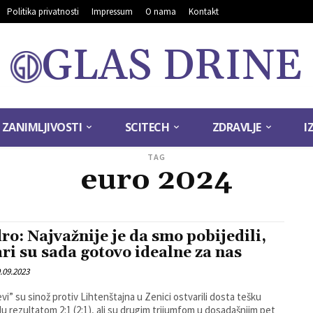
Politika privatnosti
Impressum
O nama
Kontakt
GLAS DRINE
ZANIMLJIVOSTI
SCITECH
ZDRAVLJE
I
TAG
euro 2024
ro: Najvažnije je da smo pobijedili,
ari su sada gotovo idealne za nas
.09.2023
vi” su sinož protiv Lihtenštajna u Zenici ostvarili dosta tešku
u rezultatom 2:1 (2:1), ali su drugim trijumfom u dosadašnjim pet