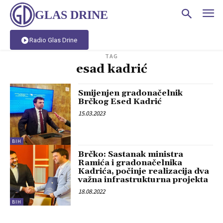
GLAS DRINE
Radio Glas Drine
TAG
esad kadrić
Smijenjen gradonačelnik
Brčkog Esed Kadrić
15.03.2023
BIH
Brčko: Sastanak ministra
Ramića i gradonačelnika
Kadrića, počinje realizacija dva
važna infrastrukturna projekta
18.08.2022
BIH