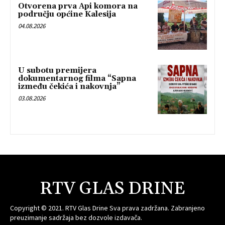
Otvorena prva Api komora na
području općine Kalesija
04.08.2026
U subotu premijera
dokumentarnog filma “Sapna
između čekića i nakovnja”
03.08.2026
RTV GLAS DRINE
Copyright © 2021. RTV Glas Drine Sva prava zadržana. Zabranjeno
preuzimanje sadržaja bez dozvole izdavača.