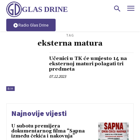
GLAS DRINE
Radio Glas Drine
TAG
eksterna matura
Učenici u TK će umjesto 14 na
eksternoj maturi polagati tri
predmeta
07.12.2023
BIH
Najnovije vijesti
U subotu premijera
dokumentarnog filma “Sapna
između čekića i nakovnja”