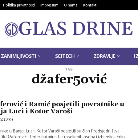
Politika privatnosti
Impressum
O nama
Kontakt
GLAS DRINE
ZANIMLJIVOSTI
SCITECH
ZDRAVLJE
I
TAG
džafer5ović
ferović i Ramić posjetili povratnike u
ja Luci i Kotor Varoši
.03.2021
nike u Banjoj Luci i Kotor Varoši posjetili su član Predsjedništva
fik Džaferović i federalni ministar raseljenih osoba i izbjeglica Edin