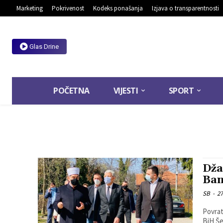
Marketing
Pokrivenost
Kodeks ponašanja
Izjava o transparentnosti
Glas Drine
POČETNA
VIJESTI
SPORT
Dža
Ban
SB
-
27
Povrat
BiH Še