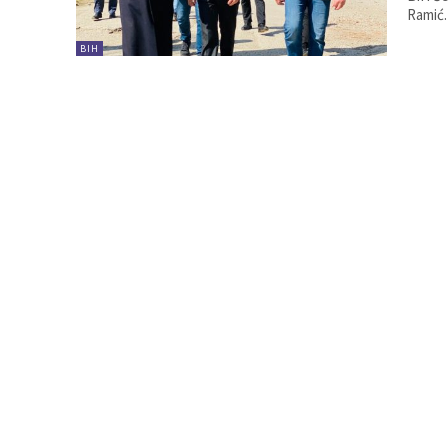
Ramić.
BIH